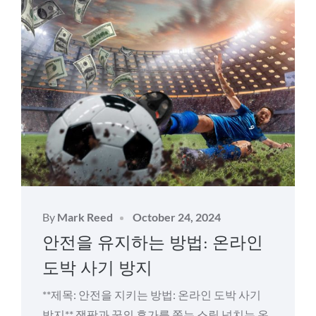
Posted
By
Mark Reed
October 24, 2024
on
안전을 유지하는 방법: 온라인
도박 사기 방지
**제목: 안전을 지키는 방법: 온라인 도박 사기
방지** 잭팟과 꿈의 휴가를 쫓는 스릴 넘치는 온