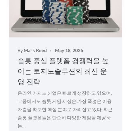
Posted
By
Mark Reed
May 18, 2026
on
슬롯 중심 플랫폼 경쟁력을 높
이는 토지노솔루션의 최신 운
영 전략
온라인 카지노 산업은 빠르게 성장하고 있으며,
그중에서도 슬롯 게임 시장은 가장 폭넓은 이용
자층을 확보한 핵심 분야로 자리잡고 있다. 최근
슬롯 플랫폼들은 단순히 다양한 게임을 제공하
는…