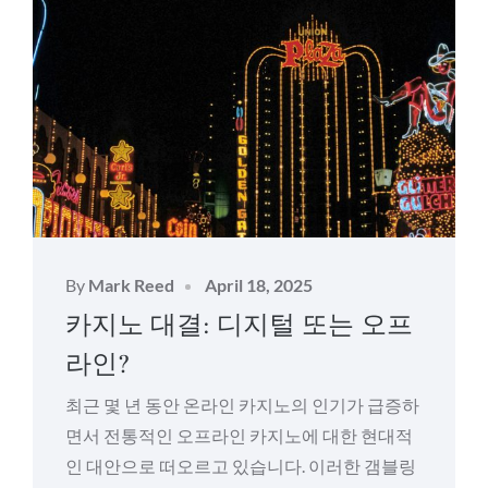
Posted
By
Mark Reed
April 18, 2025
on
카지노 대결: 디지털 또는 오프
라인?
최근 몇 년 동안 온라인 카지노의 인기가 급증하
면서 전통적인 오프라인 카지노에 대한 현대적
인 대안으로 떠오르고 있습니다. 이러한 갬블링