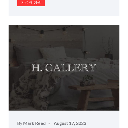
가정과 정원
Posted
By
Mark Reed
August 17, 2023