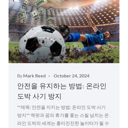
Posted
By
Mark Reed
October 24, 2024
on
안전을 유지하는 방법: 온라인
도박 사기 방지
**제목: 안전을 지키는 방법: 온라인 도박 사기
방지** 잭팟과 꿈의 휴가를 쫓는 스릴 넘치는 온
라인 도박의 세계는 흥미진진한 놀이터가 될 수