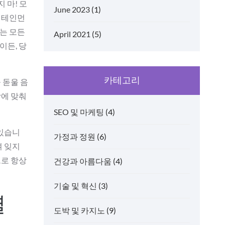
 마! 모
June 2023
(1)
터테인먼
는 모든
April 2021
(5)
이든, 당
카테고리
 돋울 음
악에 맞춰
SEO 및 마케팅
(4)
 있습니
가정과 정원
(6)
며 잊지
므로 항상
건강과 아름다움
(4)
기술 및 혁신
(3)
별
도박 및 카지노
(9)