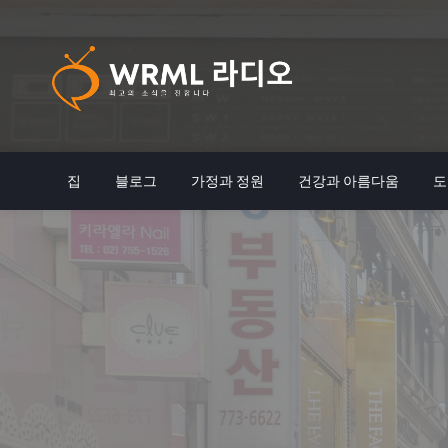
Skip
to
content
최고의 소식을 전합니다
WRML 라디오
집
블로그
가정과 정원
건강과 아름다움
도